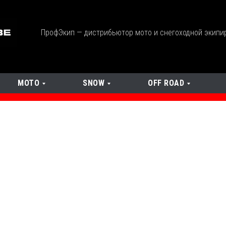
ПрофЭкип — дистрибьютор мото и снегоходной экипи
МОТО
SNOW
OFF ROAD