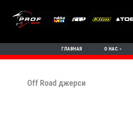
ГЛАВНАЯ
О НАС
Off Road джерси